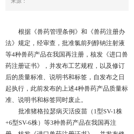
来源：
根据《兽药管理条例》和《兽药注册办
法》规定，
经审查，
批准氯前列醇钠注射液
等
4
种兽药产品
在我国
再注册，
核发《进口兽
药注册证书》，并发布工艺规程，以及修订
后的质量标准、说明书和标签，自发布之日
起执行，此前发布的上述
4
种兽药产品质量标
准、说明书和标签同时废止。
批准猪格拉瑟病灭活疫苗（
1
型
SV
-
1
株
+
6
型
SV
-
6
株）
等
3
种兽药产品
在我国再
注