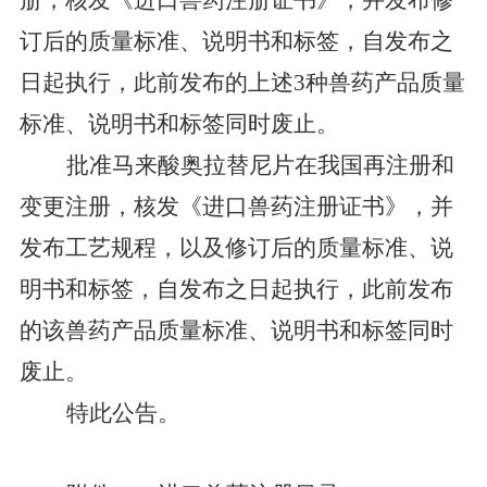
册
，
核发《进口兽药注册证书》
，
并发布修
订后的质量标准、说明书和标签
，
自
发布之
日起执行
，
此前发布的
上述
3
种
兽药
产品
质量
标准
、
说明书和标签
同时废止
。
批准马来酸奥拉替尼片
在我国再
注册
和
变更注册，
核发《进口兽药注册证书》，并
发布工艺规程，以及修订后的质量标准、说
明书和标签，自发布之日起执行，此前发布
的
该
兽药产品质量标准、说明书和标签同时
废止。
特此公告。