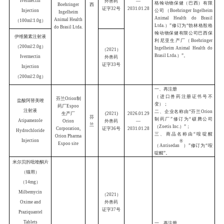
进口兽
生产厂
国
药
兽药名称
名称
别
注册
证书号
复方沙罗拉纳
咀嚼片
（沙罗拉纳
3mg
+
莫昔克丁
（
2026
）
0.06mg
+
噻嘧啶
外兽药
证字
01
号
12.5mg
）
Compound
Sarolaner
Chewable Tablets