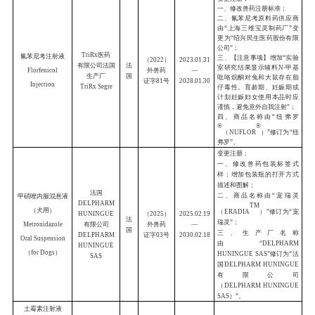
（
2026
）
1.44mg
+
噻嘧啶
外兽药
证字
06
号
300mg
）
Compound
Sarolaner
Chewable Tablets
碱式硝酸铋乳房注
入剂
（干乳期）
十字动保药业
集团有限公司
爱
（
20
21
）
20
Bismuth
Cross
尔
外兽药
Subnitrate
Vetpharm
兰
证字
15
号
20
Intramammary
Group Ltd
Infusion
(
Dry Cow
)