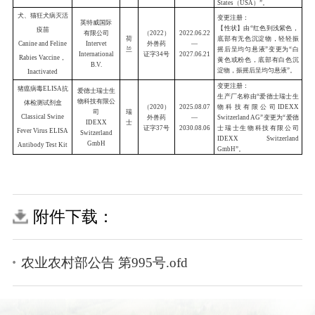
混悬液（猫用）
（
30ml
∶
15mg
）
(
2021
)
Meloxicam Oral
外兽药
证字
30
号
Suspension
（
for Cats
）
（
30ml
∶
15mg
）
附件下载：
勃林格殷格翰
动物保健有限
奥美拉唑内服
公司巴西保利
农业农村部公告 第995号.ofd
(
2021
)
20
糊剂
尼亚生产厂
巴
外兽药
Boehringer
西
Omeprazole Oral
证字
16
号
20
Ingelheim