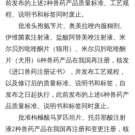
前发布的
上述
2
种
兽药
产品
质
量标准、工艺规
程
、
说明书和标签同时废止。
批准头孢氨苄片、奥美拉唑内服糊剂、
伊维菌素注射液、盐酸阿替美唑注射液、米
尔贝肟吡喹酮片（猫用）、米尔贝肟吡喹酮
片（犬用）
6
种
兽药产品
在我国
再注册，
核发
《进口兽药注册证书》，
并发布
工艺规程，
以及
修订后的质量标准、说明书和标签，
自
发布之日起执行
，
此前发布的
上述
6
种
兽药
产
品
质
量标准、说明书和标签同时废止。
批准
枸橼酸马罗匹坦片、托芬那酸注射
液
2
种兽药产品
在我国
再注册和变更注册
，
核