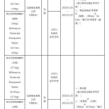
复方沙罗拉纳
咀嚼片
（沙罗拉纳
6mg
+
莫昔克丁
（
2026
）
0.12mg
+
噻嘧啶
外兽药
证字
02
号
25mg
）
Compound
Sarolaner
Chewable Tablets
复方沙罗拉纳
咀嚼片
（沙罗拉纳
12mg
+
莫昔克丁
（
2026
）