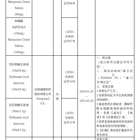
Chewable Tablets
复方沙罗拉纳
咀嚼片
（沙罗拉纳
48mg+
莫昔克丁
（
2026
）
0.96mg+
噻嘧啶
外兽药
证字
05
号
200mg
）
Compound
Sarolaner
Chewable Tablets
复方沙罗拉纳
咀嚼片
（沙罗拉纳
72mg
+
莫昔克丁