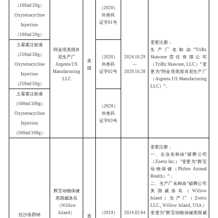
头孢氨苄片
(
2021
)
（
300mg
）
外兽药
Cefalexin
证字
48
号
法国诗华动物
Tablets
（
300mg
）
保健公司
20
法
CEVA SANTE
国
ANIMALE
20
头孢氨苄片
S.A.
(
2021
)
（
750mg
）
外兽药
Cefalexin
证字
4
9
号
Tablets
（
750m
g
）
美洛昔康内服
混悬液
（猫用）