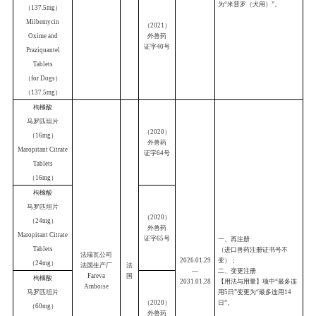
0.24mg
+
噻嘧啶
外兽药
证字
03
号
50mg
）
Compound
硕腾公司
Sarolaner
美国卡拉玛祖
20
Chewable Tablets
生产厂
美
Zoetis LLC.
国
复方沙罗拉纳
20
Kalamazoo,
咀嚼片
USA
（沙罗拉纳
24mg
+
莫昔克丁
（
2026
）
0.48mg
+
噻嘧啶
外兽药
证字
04
号
100mg
）
Compound
Sarolaner