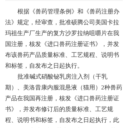
根据《兽药管理条例》和《兽药注册办
法》规定，
经审查，
批准硕腾公司美国卡拉
玛祖生产厂
生
产
的复方沙罗拉纳咀嚼片在我
国
注册，
核发《进口兽药注册证书》，并发
布
该
兽药
产品
质量标准、
工艺规程、
说明书
和标签，
自发布之日起执行
。
批准碱式硝酸铋乳房注入剂（干乳
期）、美洛昔康内服混悬液（猫用）
2
种兽药
产品
在我国
再注册，
核发《进口兽药注册证
书》，
并发布修订后的
质量标准、工艺规
程
、
说明书和标签，
自发布之日起执行
，
此