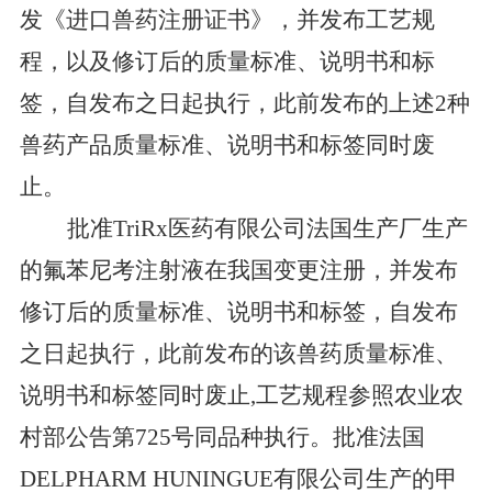
发《进口兽药注册证书》
，
并发布
工艺规
程，以及
修订后的质量标准、说明书和标
签，
自发布之日起执行
，
此前发布的
上述
2
种
兽药
产品
质
量标准、说明书和标签同时废
止。
批准
TriRx
医药有限公司法国生产厂
生产
的氟苯尼考注射液
在我国
变更注册，并发布
修订后的
质
量标准、说明书和标签
，
自
发布
之日起执行
，
此前发布的该兽药
质量标准
、
说明书和标签
同时废止
,
工艺
规程参照
农业农
村部公告第
725
号同品种执行
。批准法国
DELPHARM HUNINGUE
有限公司生产的甲