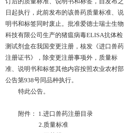
订后的质量标准、说明书和标签
，
自
发布之
日起执行
，
此前发布的该兽药
质量标准
、
说
明书和标签
同时废止
。批准爱德士瑞士生物
科技有限公司生产的猪瘟病毒
ELISA
抗体检
测试剂盒
在我国变更
注册
，核发《进口兽药
注册证书》，除变更注册事项外，质量标
准、说明书和标签其他内容按照农业农村部
公告第
938
号同品种执行。
特此公告。
附件：
1.
进口兽药注册目录
2.
质量标准