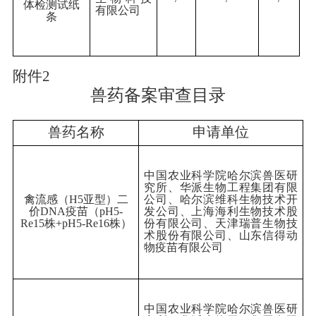
体检测试纸
有限公司
条
附件
2
兽药
备案审查
目录
兽药名称
申请单位
中国农业科学院哈尔滨兽医研
究所、华派生物工程集团有限
禽流感（
H5
亚型）二
公司、哈尔滨维科生物技术开
价
DNA
疫苗（
pH5
-
发公司、上海海利生物技术股
Re15
株
+pH5
-
Re16
株）
份有限公司、天津瑞普生物技
术股份有限公司、山东信得动
物疫苗有限公司
中国农业科学院哈尔滨兽医研