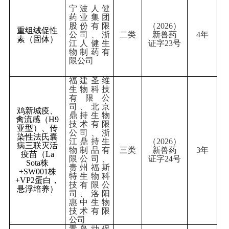
宁波人健
药业集团
股份有限
（
202
6
）
重组绒促性
公司、浙
二类
新兽药
4
年
素（固体）
江人健生
证字
23
号
物制药有
限公司
福建圣维
生物科技
有限公
司、北京
鸡新城疫、
鼎持生物
禽流感（
H9
技术有限
亚型）、传
公司、浙
染性法氏囊
江鼎持生
（
202
6
）
病三联灭活
物制品有
三类
新兽药
3
年
疫苗（
La
限公司、
证字
24
号
Sota
株
贵州福斯
+SW001
株
特生物科
+VP2
蛋白
，
技有限公
悬浮培养
）
司、洛阳
惠中生物
技术有限
公司
青岛动保