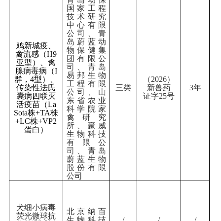
国家工程
技术研究
中心有限
公司、青
岛蔚蓝动
鸡新城疫、
物保健集
禽流感（
H9
团有限公
亚型）、禽
司、青岛
腺病毒病（
I
易邦生物
群，
4
型）、
（
202
6
）
工程有限
传染性法氏
三类
新兽药
3
年
公司、山
囊病四联灭
证字
25
号
东省农业
活疫苗（
La
科学院家
Sota
株
+TA
株
禽研究
+LC
株
+VP2
所、豪威
蛋白）
生物科技
有限公
司、青岛
蔚蓝生物
股份有限
公司
犬细小病毒
北京纳百
荧光微球抗
生物科技
/
/
/