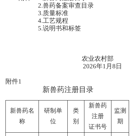
2.
兽药
备案审查
目录
3.
质量标准
4
.
工艺规程
5
.
说明书和标签
农业农村部
202
6
年
1
月
8
日
附件
1
新兽药注册目录
新兽药
新兽药名
研制单
类
监测
注册
称
位
别
期
证书号