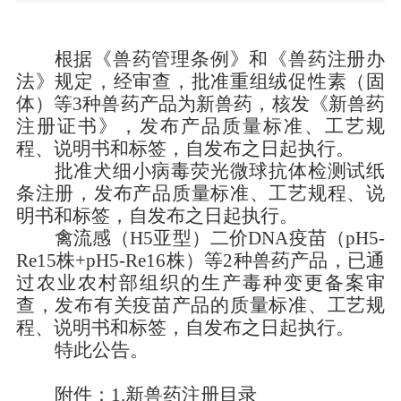
根据《兽药管理条例》
和
《兽药注册办
法》规定，经审查，
批准重组绒促性素（固
体）
等
3
种兽药产品
为新兽药，
核发《新兽药
注册证书》，发布产品质量标准、工艺规
程、说明书和标签，自发布之日起执行。
批准犬细小病毒荧光微球抗体检测试纸
条注册
，发布产品质量标准、工艺规程、说
明书和标签，自发布之日起执行。
禽流感（
H5
亚型）二价
DNA
疫苗（
pH5
-
Re15
株
+pH5
-
Re16
株）等
2
种兽药产品，已通
过农业农村部组织的生产毒种变更备案审
查，发布有关疫苗产品的质量标准、工艺规
程、说明书和标签，自发布之日起执行。
特此公告。
附件：
1.
新兽药注册目录