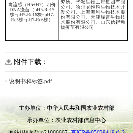
究所、华派生物工程集团有限
禽流感（
H5+H7
）四价
公司、哈尔滨维科生物技术开
DNA
疫苗（
pH5
-
Re15
发公司、上海海利生物技术股
株
+pH5
-
Re16
株
+pH7
-
份有限公司、天津瑞普生物技
Re5
株
+pH7
-
Re6
株）
术股份有限公司、山东信得动
物疫苗有限公司
附件下载：
说明书和标签.pdf
主办单位：中华人民共和国农业农村部
承办单位：农业农村部信息中心
网站识别码bm21000007
京ICP备05039419号-2