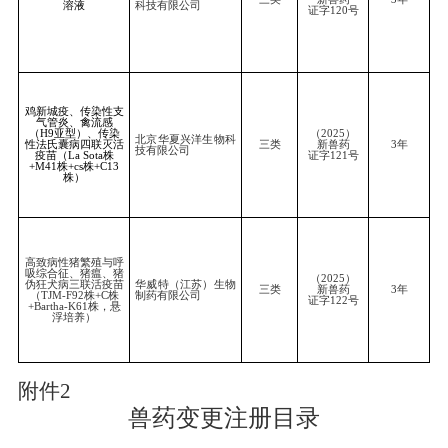
附件
2
兽药
变更
注册目录
新兽药名称
研制单位
类别