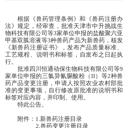
根据《兽药管理条例》
和
《兽药注册办
法》规定，经审查，
批准
天津市中升挑战生
物科技有限公司
等
3
家单位
申报的
盐酸聚六亚
甲基双胍溶液等
3
种兽药产品
为新兽药，
核发
《新兽药注册证书》，发布产品质量标准、
工艺规程、说明书和标签，自发布之日起执
行。
批准
四川恒通动保生物科技有限公司
等
9
家单位
申报的三氯异氰脲酸粉（
II
）等
2
种兽
药产品
变更注册
，申请人按照农业农村部批
准的变更事项，自行修改原批准的说明书和
标签对应内容，并印制、使用。
特此公告。
附件：
1.
新兽药注册目录
2.
兽药变更注册目录