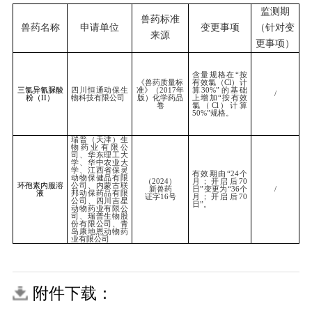
盐酸聚六亚甲基双胍
天津市中升挑战生物
三类
溶液
科技有限公司
鸡新城疫、传染性支
气管炎、禽流感
（
H9
亚型）、传染
北京华夏兴洋生物科
性法氏囊病四联灭活
三类
技有限公司
疫苗（
La Sota
株
+M41
株
+cs
株
+C13
株）
附件下载：