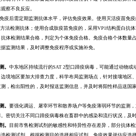
后观察不良反应。
免疫后需定期监测抗体水平，评估免疫效果。
使用灭活疫苗免疫
A
方法检测抗体；使用合成肽疫苗免疫的，采用
VP1
结构蛋白抗体
，抗体检测结果
合格
，判定为个体免疫合格。免疫合格个体数量
根据监测结果，及时调整免疫程序或实施补免。
测。
中东地区持续流行的
SAT 2
型口蹄疫病毒，可能通过动物或
。边境地区要加大排查力度，科学布局监测场点，针对接壤地区
监测
，
检出阳性的，及时报送监测信息
，并
及时
将
阳性样品送国
测。
要强化调运、屠宰环节和散养场户等免疫薄弱环节的监测，
障
。密切关注不同口蹄疫病毒株在畜群中的感染和流行状况，及
剂
。
目前市售检测试剂的敏感性和特异性存在差异，部分抗体检
筛选检测试剂，根据检测目的选择相应试剂，免疫效果评估应选