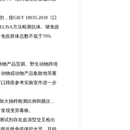
的，按
GB/T 18935-2018
《口
ELISA
方法检测抗体。
猪免疫
占免疫群体总数不低于
70%
动物产品
贸易、
野生动物跨境
、动物或动物产品集散地等重
家口蹄疫参考实验室作进一步
加大抽样检测比例和频次，
时发现变异毒株。
测试剂存在血清型交叉检出
择能反映免疫保护水平、且特