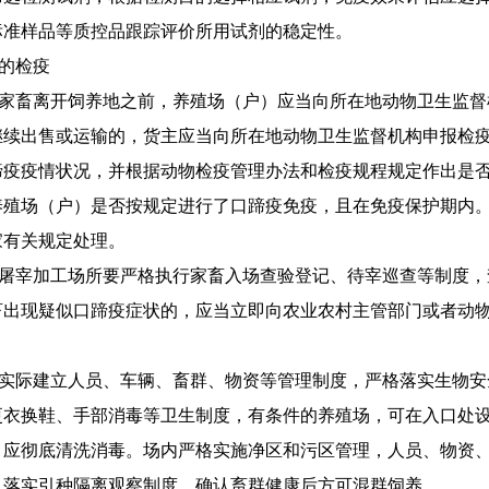
标准样品等质控品跟踪评价所用试剂的稳定性。
的检疫
家畜离开饲养地之前，养殖场（户）应当向所在地动物卫生监督
继续出售或运输的，货主应当向所在地动物卫生监督机构申报检
蹄疫疫情状况，并根据动物检疫管理办法和检疫规程规定作出是
养殖场（户）是否按规定进行了口蹄疫免疫，且在免疫保护期内
家有关规定处理。
屠宰加工场所要严格执行家畜入场查验登记、待宰巡查等制度，
畜出现疑似口蹄疫症状的，应当立即向农业农村主管部门或者动
实际建立人员、车辆、畜群、物资等管理制度，严格落实生物安
更衣换鞋
、手部消毒
等卫生制度
，有条件的养殖场，可在入口处
，应
彻底清洗消毒。
场内严格实施净区和污区管理，人员、物资
。落实
引种隔离
观察制度，确认畜群健康后方可混群饲养
。