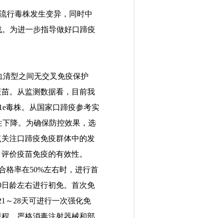
流行毒株发生变异
，同时中
战。为进一步指导做好口蹄疫
血清型之间无交叉免疫保护
疫苗。从
监测数据
看，目前我
1e
毒株。
从
国家口蹄疫参考实
性下降
。为
确保
防控效果，
选
点关注口蹄疫免疫群体中的发
，评价疫苗免疫的有效性。
合格率在
50%
左右时，进行首
0
日龄左右进行初免
。首次免
21
～
28
天可
进行一次强化免
规程，严格消毒注射器械和部