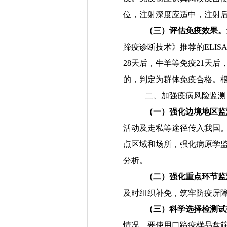
位，
注射
深度应适中，注射
（三）评估免疫效果。
蹄疫诊断技术》推荐的
ELIS
28
天后
，牛羊等
免疫
21
天后
的，判定为群体免疫合格。
二
、加强
疫病
风险监测
（一）强化边境地区监
活动
及
走私等途径传入我国
点区域
和
场所
，
强化病原学
分析。
（二）强化重点环节监
及时组织补免，
筑牢防疫屏
（三）
科学选择检测试
情况。要使用口蹄疫样品盘