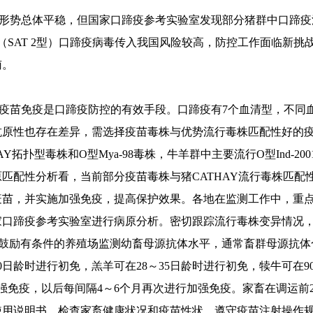
形势总体平稳，但国家口蹄疫参考实验室发现部
分猪群中口蹄疫
（
SAT 2
型）口蹄疫病毒传入我国风险较高，防控工作面临新挑
南。
疫苗免疫是口蹄疫防控的有效手段。
口蹄疫有
7
个血清型，不同
抗原性也存在差异，需选择疫苗毒株与优势流行毒株匹配性好的
AY
拓扑型毒株和
O
型
Mya-98
毒株，牛羊群中主要流行
O
型
Ind-200
原
匹配性分析看
，
当前部分疫苗毒株与猪
CATHAY
流行毒株匹配
疫苗，并实施加强免疫，提高保护效果
。各地在监测工作中，重
家口蹄疫参考实验室进行病原分析。密切跟踪流行毒株变异情况
鼓励有条件的养殖场监测
幼畜母源抗体水平，通常畜群母源抗体
0
日龄时进行初免，羔羊可在
28
～
35
日龄时进行初免，犊牛可在
9
强免疫，以后每间隔
4
～
6
个月再次进行加强免疫。家畜在调运前
使用说明书，检查家畜健康状况和疫苗性状，遵守疫苗注射操作