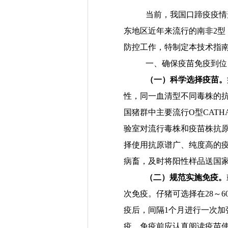
当前，我国口蹄疫疫情
东
地区
近年来流行的南非
2
型
防控工作，特
制定
本技术指
一、
确保疫苗免疫到位
（一）科学选择疫苗。
性，同一血清型不同
毒
株的
国
猪群
中主要流行
O
型
CATH
验室
对
流行毒株和疫苗株抗
择
使用抗原谱广、纯度高的
病畜，及时将阳性样品送国
（二）规范实施免疫。
次免疫。仔猪可选择在
28
～
6
疫后，
间隔
1
个月进行一次加
疫。免疫
前
应认真阅读
疫苗