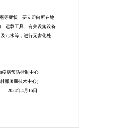
疱
等症状，要立即向所在地
物、运载工具、有关设施设备
料
及
污水等，进行无害化处
控制中心
术中心）
4
年
4
月
16
日