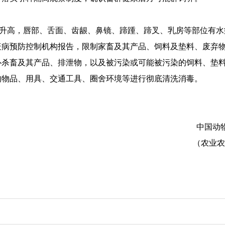
升高
，唇部、舌面、齿龈、鼻镜、蹄踵、蹄叉、乳房等部位有水
疫病预防控制机构报告，
限制
家畜及其产品、饲料及垫料、废弃
扑杀畜及其产品
、
排泄物
，
以及被污染或可能被污染的饲料
、
垫
的物品、用具、交通工具、圈舍环境等进行彻底清洗消毒。
中国动物疫病预防
（农业农村部屠宰技
202