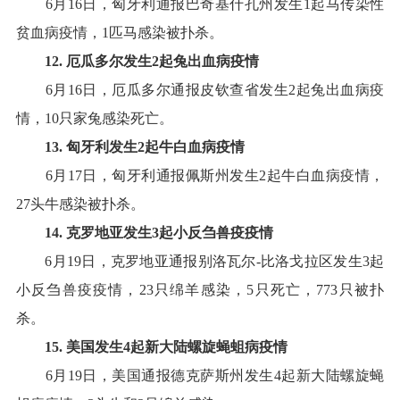
6
月
16
日，匈牙利通报巴奇基什孔州发生
1
起马传染性
贫血病疫情，
1
匹马感染被扑杀
。
12
.
厄瓜多尔
发生
2
起
兔出血病
疫情
6
月
16
日，厄瓜多尔通报皮钦查省发生
2
起兔出血病疫
情，
10
只家兔感染死亡
。
13
.
匈牙利
发生
2
起
牛白血病
疫情
6
月
17
日，匈牙利通报佩斯州发生
2
起牛白血病疫情，
27
头牛感染被扑杀
。
14
.
克罗地亚
发生
3
起
小反刍兽疫
疫情
6
月
19
日，克罗地亚通报别洛瓦尔
-
比洛戈拉区发生
3
起
小反刍兽疫疫情，
23
只绵羊感染，
5
只死亡
，
773
只被扑
杀
。
15
.
美国
发生
4
起
新大陆螺旋蝇蛆病
疫情
6
月
19
日，美国通报德克萨斯州发生
4
起新大陆螺旋蝇