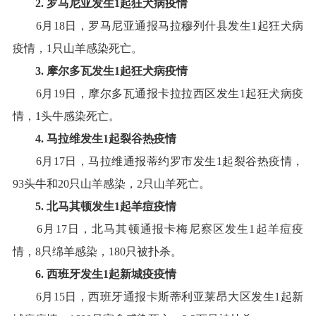
2
.
罗马尼亚
发生
1
起
狂犬病
疫情
6
月
18
日，罗马尼亚通报马拉穆列什县发生
1
起狂犬病
疫情，
1
只山羊感染死亡
。
3
.
摩尔多瓦
发生
1
起
狂犬病
疫情
6
月
19
日，摩尔多瓦通报卡拉拉西区发生
1
起狂犬病疫
情，
1
头牛感染死亡
。
4
.
马拉维
发生
1
起
裂谷热
疫情
6
月
17
日，马拉维通报蒂约罗市发生
1
起裂谷热疫情，
93
头牛和
20
只山羊感染，
2
只山羊死亡
。
5
.
北马其顿
发生
1
起
羊痘
疫情
6
月
17
日，北马其顿通报卡梅尼察区发生
1
起羊痘疫
情，
8
只绵羊感染，
180
只被扑杀
。
6
.
西班牙
发生
1
起
新城疫
疫情
6
月
15
日，西班牙通报卡斯蒂利亚莱昂大区发生
1
起新