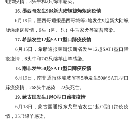
蛆病疫情，
3
头牛和
2
只绵羊感染
。
16
.
墨西哥
发生
9
起
新大陆螺旋蝇蛆病
疫情
6
月
19
日，墨西哥通报墨西哥城等
2
地发生
9
起新大陆螺
旋蝇蛆病疫情，
9
头（
匹、
只）牛马家犬等家畜感染
。
1
7
.
希腊
发生
12
起
SAT1
型
口蹄疫疫情
6
月
15
日，希腊通报莱斯沃斯省发生
12
起
SAT1
型口蹄
疫疫情，
6
头牛和
743
只绵羊山羊感染
。
18
.
南非
发生
50
起
SAT1
型口蹄疫疫情
6
月
19
日，南非通报林坡坡省等
5
地发生
50
起
SAT1
型口
蹄疫疫情，
268
头牛感染，
22
头死亡
。
19
.
蒙古国
发生
1
起
O
型口蹄疫疫情
6
月
18
日，蒙古国通报东戈壁省发生
1
起
O
型口蹄疫疫
情，
35
只绵羊感染
。