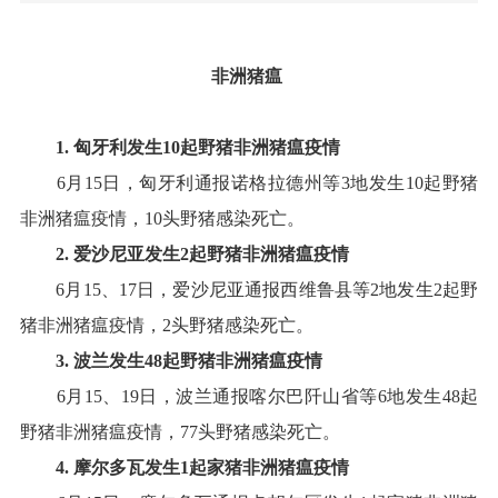
非洲猪瘟
1.
匈牙利
发生
10
起野猪非洲猪瘟疫情
6
月
15
日，匈牙利通报诺格拉德州等
3
地发生
10
起野猪
非洲猪瘟疫情，
10
头野猪感染死亡
。
2.
爱沙尼亚
发生
2
起
野
猪非洲猪瘟疫情
6
月
15
、
17
日，爱沙尼亚通报西维鲁县等
2
地发生
2
起野
猪非洲猪瘟疫情，
2
头野猪感染死亡
。
3.
波兰
发生
48
起野猪非洲猪瘟疫情
6
月
15
、
19
日，波兰通报喀尔巴阡山省等
6
地发生
48
起
野猪非洲猪瘟疫情，
77
头野猪感染死亡
。
4
.
摩尔多瓦
发生
1
起
家猪
非洲猪瘟疫情