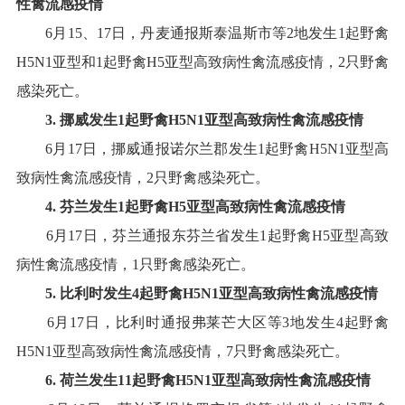
性禽流感疫情
6
月
15
、
17
日，丹麦通报斯泰温斯市等
2
地发生
1
起野禽
H5N1
亚型和
1
起野禽
H5
亚型高致病性禽流感疫情，
2
只野禽
感染死亡
。
3
.
挪威
发生
1
起
野
禽
H5
N1
亚型高致病性禽流感疫情
6
月
17
日，挪威通报诺尔兰郡发生
1
起野禽
H5N1
亚型高
致病性禽流感疫情，
2
只野禽感染死亡
。
4
.
芬兰
发生
1
起
野
禽
H5
亚型高致病性禽流感疫情
6
月
17
日，芬兰通报东芬兰省发生
1
起野禽
H5
亚型高致
病性禽流感疫情，
1
只野禽感染死亡
。
5
.
比利时
发生
4
起
野
禽
H
5
N
1
亚型高致病性禽流感疫情
6
月
17
日，比利时通报弗莱芒大区等
3
地发生
4
起野禽
H5N1
亚型高致病性禽流感疫情，
7
只野禽感染死亡
。
6
.
荷兰
发生
11
起野禽
H5N1
亚型
高致病性禽流感疫情