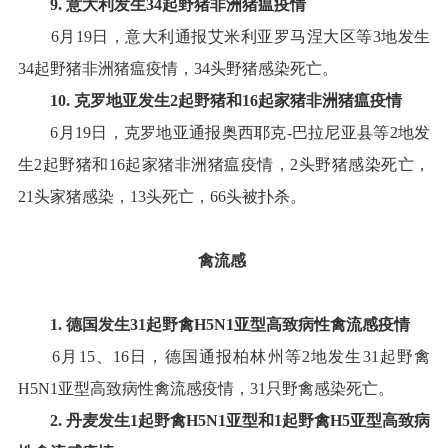
9
.
意大利
发生
34
起野猪非洲猪瘟疫情
6
月
1
9
日，意大利通报艾米利亚罗马涅大区等
3
地发生
34
起野猪非洲猪瘟疫情，
34
头野猪感染死亡
。
10
.
克罗地亚
发生
2
起野猪和
16
起家猪
非洲猪瘟疫情
6
月
19
日，克罗地亚通报奥西耶克
-
巴拉尼亚县等
2
地发
生
2
起野猪和
16
起家猪非洲猪瘟疫情，
2
头野猪感染死亡，
21
头家猪感染，
13
头死亡，
66
头被扑杀
。
禽流感
1.
德国
发生
31
起野禽
H5N1
亚型高致病性禽流感疫情
6
月
15
、
16
日，德国通报柏林州等
2
地发生
31
起野禽
H5N1
亚型高致病性禽流感疫情，
31
只野禽感染死亡
。
2
.
丹麦
发生
1
起野禽
H5N1
亚型和
1
起野禽
H5
亚型高致病