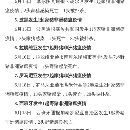
6
月
15
日，摩尔多瓦通报卡胡尔区发生
1
起家猪非洲猪
瘟疫情，
2
头家猪感染死亡，
1
头被扑杀
。
5
.
波黑
发生
1
起
家猪
非洲猪瘟疫情
6
月
15
日，波黑通报塞族共和国发生
1
起家猪非洲猪瘟
疫情，
3
头家猪感染，
2
头死亡，
82
头被扑杀
。
6
.
拉脱维亚
发生
7
起
野
猪非洲猪瘟疫情
6
月
16
日，拉脱维亚通报南库尔泽梅市等
4
地发生
7
起野
猪非洲猪瘟疫情，
7
头野猪感染死亡
。
7
.
罗马尼亚
发生
2
起家猪非洲猪瘟疫情
6
月
18
日，罗马尼亚通报蒂米什县等
2
地发生
2
起家猪非
洲猪瘟疫情，
18
头家猪感染，
1
头死亡，
28
头被扑杀
。
8
.
西班牙
发生
1
起野猪非洲猪瘟疫情
6
月
18
日，西班牙通报加泰罗尼亚自治区发生
1
起野猪
非洲猪瘟疫情，
2
头野猪感染死亡
。