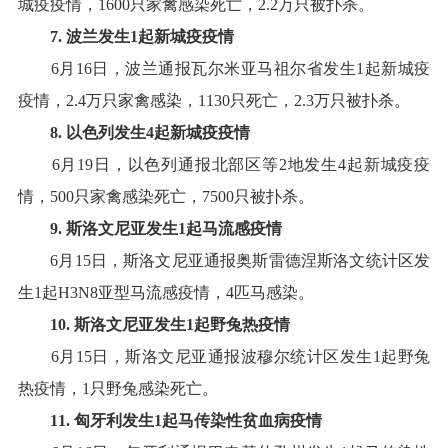
城疫疫情，
1600
只家禽感染死亡，
2.2
万只被扑杀
。
7
.
波兰
发生
1
起
新城疫
疫情
6
月
16
日，波兰通报瓦尔米亚马祖尔省发生
1
起新城疫
疫情，
2.4
万只家禽感染，
1130
只死亡，
2.3
万只被扑杀
。
8
.
以色列
发生
4
起
新城疫
疫情
6
月
19
日，以色列通报北部区等
2
地发生
4
起新城疫疫
情，
500
只家禽感染死亡，
7500
只被扑杀
。
9
.
斯洛文尼亚
发生
1
起
马流感
疫情
6
月
15
日，斯洛文尼亚通报
奥斯雷德涅斯洛文统计区
发
生
1
起
H3N8
亚型马流感疫情，
4
匹马感染
。
10
.
斯洛文尼亚
发生
1
起
野兔热
疫情
6
月
15
日，斯洛文尼亚通报
波穆尔
统计
区
发生
1
起野兔
热疫情，
1
只野兔感染死亡
。
11
.
匈牙利
发生
1
起
马传染性贫血病
疫情