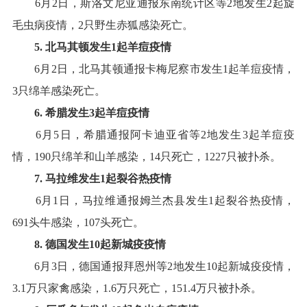
6
月
2
日，斯洛文尼亚通报东南统计区等
2
地发生
2
起旋
毛虫病疫情
，
2
只野生赤狐感染死亡
。
5
.
北马其顿
发生
1
起
羊痘
疫情
6
月
2
日，北马其顿通报卡梅尼察市发生
1
起羊痘疫情，
3
只绵羊感染死亡
。
6
.
希腊
发生
3
起
羊痘
疫情
6
月
5
日，希腊通报阿卡迪亚省等
2
地发生
3
起羊痘疫
情，
190
只绵羊和山羊感染，
14
只死亡，
1227
只被扑杀
。
7
.
马拉维
发生
1
起
裂谷热
疫情
6
月
1
日，马拉维通报姆兰杰县发生
1
起裂谷热疫情
，
691
头牛感染，
107
头死亡
。
8
.
德国
发生
10
起
新城疫
疫情
6
月
3
日，德国通报拜恩州等
2
地发生
10
起新城疫疫情，
3.1
万只家禽感染，
1.6
万只死亡，
151.
4
万只被扑杀
。