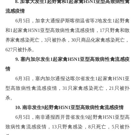
8
.
加拿大
发生
1
起野禽和
1
起家禽
H5N1
亚型高致病性禽
流感疫情
6
月
5
日，加拿大通报萨斯喀彻温省等
2
地发生
1
起野禽
和
1
起家禽
H5N1
亚型高致病性禽流感疫情，
17
只野禽和散
养家禽感染死亡，
3
只被扑杀，
30
只商品化家禽感染死亡，
627
只被扑杀
。
9
.
塞内加尔
发生
1
起家禽
H5N1
亚型高致病性禽流感疫
情
6
月
3
日，塞内加尔通报达喀尔省发生
1
起家禽
H5N1
亚
型高致病性禽流感疫情，
31
只家禽感染死亡，
21
只被扑
杀
。
1
0
.
南非
发生
9
起野禽
H5N1
亚型高致病性禽流感疫情
6
月
5
日，南非通报西开普省发生
9
起野禽
H5N1
亚型高
致病性禽流感疫情，
13
只野禽感染，
8
只死亡，
5
只被扑