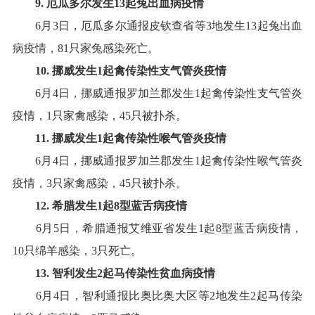
9
.
厄瓜多尔
发生
13
起
兔出血病
疫情
6
月
3
日，厄瓜多尔通报皮钦查省等
3
地发生
13
起兔出血
病疫情，
81
只家兔感染死亡
。
10
.
挪威
发生
1
起
禽传染性支气管炎
疫情
6
月
4
日，挪威通报罗加兰郡发生
1
起禽传染性支气管炎
疫情，
1
只家禽感染，
45
只被扑杀
。
11
.
挪威
发生
1
起
禽传染性喉气管炎
疫情
6
月
4
日，挪威通报罗加兰郡发生
1
起禽传染性喉气管炎
疫情，
3
只家禽感染，
45
只被扑杀
。
12
.
希腊
发生
1
起
8
型蓝舌病
疫情
6
月
5
日，希腊通报艾维亚省发生
1
起
8
型蓝舌病疫情，
10
只绵羊感染，
3
只死亡
。
13
.
智利
发生
2
起
马传染性贫血病
疫情
6
月
4
日，智利通报比奥比奥大区等
2
地发生
2
起马传染