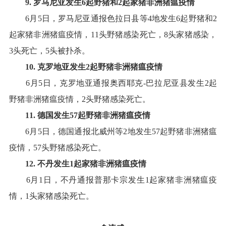
9
.
罗马尼亚
发生
6
起野猪和
2
起家猪
非洲猪瘟疫情
6
月
5
日，罗马尼亚通报色拉日县等
4
地发生
6
起野猪和
2
起家猪非洲猪瘟疫情，
11
头野猪感染死亡，
8
头家猪感染，
3
头死亡，
5
头被扑杀
。
10
.
克罗地亚
发生
2
起野猪非洲猪瘟疫情
6
月
5
日，克罗地亚通报奥西耶克
-
巴拉尼亚县发生
2
起
野猪非洲猪瘟疫情，
2
头野猪感染死亡
。
11
.
德国
发生
57
起野猪非洲猪瘟疫情
6
月
5
日，德国通报北威州等
2
地发生
57
起野猪非洲猪瘟
疫情，
57
头野猪感染死亡
。
12
.
不丹
发生
1
起
家猪
非洲猪瘟疫情
6
月
1
日，不丹通报普那卡宗发生
1
起家猪非洲猪瘟疫
情，
1
头家猪感染死亡
。