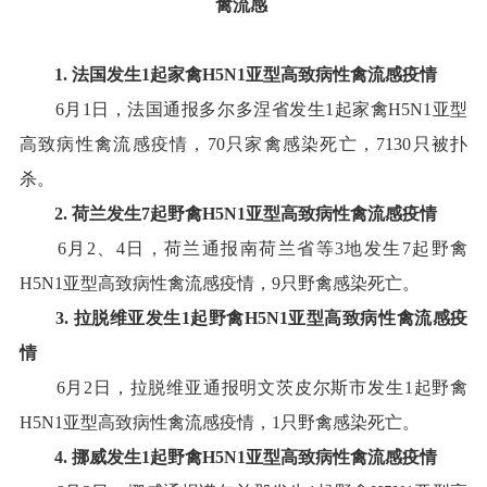
禽流感
1.
法国
发生
1
起家禽
H5N1
亚型高致病性禽流感疫情
6
月
1
日，法国通报多尔多涅省发生
1
起家禽
H5N1
亚型
高致病性禽流感疫情，
70
只家禽感染死亡，
7130
只被扑
杀
。
2
.
荷兰
发生
7
起野禽
H5N1
亚型高致病性禽流感疫情
6
月
2
、
4
日，荷兰通报南荷兰省等
3
地发生
7
起野禽
H5N1
亚型高致病性禽流感疫情，
9
只野禽感染死亡
。
3
.
拉脱维亚
发生
1
起
野
禽
H5
N1
亚型高致病性禽流感疫
情
6
月
2
日，拉脱维亚通报明文茨皮尔斯市发生
1
起野禽
H5N1
亚型高致病性禽流感疫情，
1
只野禽感染死亡
。
4
.
挪威
发生
1
起
野
禽
H5N1
亚型高致病性禽流感疫情