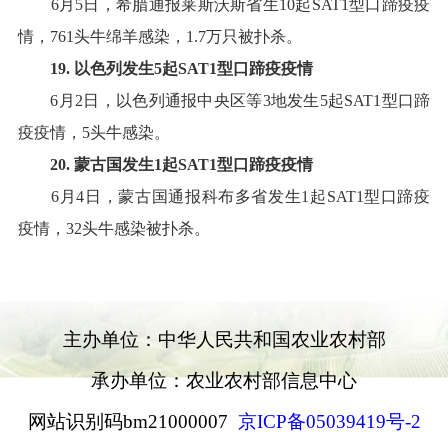
6
月
5
日，希腊通报莱斯沃斯省生
10
起
SAT1
型口蹄疫疫
情，
761
头牛绵羊感染，
1.7
万只被扑杀
。
19
.
以色列
发生
5
起
SAT
1
型口蹄疫疫情
6
月
2
日，以色列通报中央区等
3
地发生
5
起
SAT1
型口蹄
疫疫情，
5
头牛感染
。
20
.
蒙古国
发生
1
起
SAT
1
型口蹄疫疫情
6
月
4
日，蒙古国通报科布多省发生
1
起
SAT1
型口蹄疫
疫情，
32
头牛感染被扑杀
。
主办单位：中华人民共和国农业农村部
承办单位：农业农村部信息中心
网站识别码bm21000007
京ICP备05039419号-2