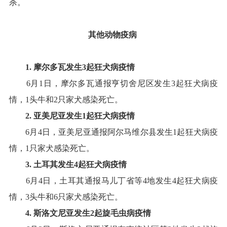
杀
。
其他动物疫病
1.
摩尔多瓦
发生
3
起
狂犬病
疫情
6
月
1
日，摩尔多瓦通报亨切舍尼区发生
3
起狂犬病疫
情，
1
头牛和
2
只家犬感染死亡
。
2
.
亚美尼亚
发生
1
起
狂犬病
疫情
6
月
4
日，亚美尼亚通报阿尔马维尔县发生
1
起狂犬病疫
情，
1
只家犬感染死亡
。
3
.
土耳其
发生
4
起
狂犬病
疫情
6
月
4
日，土耳其通报马儿丁省等
4
地发生
4
起狂犬病疫
情，
3
头牛和
6
只家犬感染死亡
。
4
.
斯洛文尼亚
发生
2
起
旋毛虫病
疫情