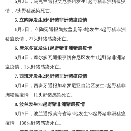
6
月
2
日，乌克兰通报文尼察州发生
1
起野猪非洲猪瘟疫
情，
2
头野猪感染死亡
。
5
.
立陶宛
发生
8
起野猪非洲猪瘟疫情
6
月
2
日，立陶宛通报陶拉盖县等
3
地发生
8
起野猪非洲
猪瘟疫情，
21
头野猪感染死亡
。
6
.
摩尔多瓦
发生
1
起
野
猪非洲猪瘟疫情
6
月
4
日，摩尔多瓦通报亨切舍尼区发生
1
起野猪非洲猪
瘟疫情，
1
头野猪感染死亡
。
7
.
西班牙
发生
2
起野猪非洲猪瘟疫情
6
月
4
日，西班牙通报加泰罗尼亚自治区发生
2
起野猪非
洲猪瘟疫情
，
11
头野猪感染死亡
。
8
.
波兰
发生
78
起野猪非洲猪瘟疫情
6
月
5
日，波兰通报滨海省等
5
地发生
78
起野猪非洲猪瘟
疫情，
138
头野猪感染死亡
。