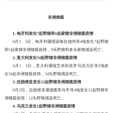
非洲猪瘟
1.
匈牙利
发生
7
起野猪和
1
起家猪
非洲猪瘟疫情
6
月
1
、
5
日，匈牙利通报诺格拉德州等
4
地发生
7
起野猪
和
1
起家猪非洲猪瘟疫情，
9
头野猪和多头家猪感染死亡
。
2.
意大利
发生
54
起
野
猪非洲猪瘟疫情
6
月
1
、
5
日，意大利通报艾米利亚罗马涅大区等
3
地发
生
54
起非洲猪瘟疫情，
54
头野猪感染死亡
。
3.
拉脱维亚
发生
12
起野猪非洲猪瘟疫情
6
月
2
日，拉脱维亚通报图库马市等
4
地发生
12
起野猪非
洲猪瘟疫情，
12
头野猪感染死亡
。
4
.
乌克兰
发生
1
起
野猪
非洲猪瘟疫情