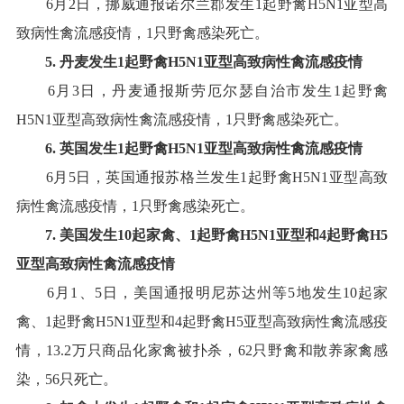
6
月
2
日，挪威通报诺尔兰郡发生
1
起野禽
H5N1
亚型高
致病性禽流感疫情
，
1
只野禽感染死亡
。
5
.
丹麦
发生
1
起
野
禽
H
5
N
1
亚型高致病性禽流感疫情
6
月
3
日，丹麦通报斯劳厄尔瑟自治市发生
1
起野禽
H5N1
亚型高致病性禽流感疫情，
1
只野禽感染死亡
。
6
.
英国
发生
1
起
野
禽
H5
N1
亚型高致病性禽流感疫情
6
月
5
日，英国通报苏格兰发生
1
起野禽
H5N1
亚型高致
病性禽流感疫情，
1
只野禽感染死亡
。
7
.
美国
发生
10
起
家
禽
、
1
起野禽
H5
N1
亚型
和
4
起野禽
H5
亚型
高致病性禽流感疫情
6
月
1
、
5
日，美国通报明尼苏达州等
5
地发生
10
起家
禽、
1
起野禽
H5N1
亚型和
4
起野禽
H5
亚型高致病性禽流感疫
情，
13.2
万只商品化家禽被扑杀，
62
只野禽和散养家禽感
染，
56
只死亡
。