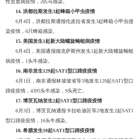
性贫血病疫情，
2
匹马感染
。
14
.
洪都拉斯
发生
3
起
蜂箱小甲虫
疫情
6
月
4
日，洪都拉斯通报伦皮拉省发生
3
起蜂箱小甲虫侵
染疫情，
6
只蜂箱感染
。
15
.
美国
发生
1
起
新大陆螺旋蝇蛆病
疫情
6
月
4
日，美国通报德克萨斯州发生
1
起新大陆螺旋蝇蛆
病疫情，
1
头牛感染
。
1
6
.
南非
发生
129
起
SAT1
型
口蹄疫疫情
6
月
1
日，南非通报林坡坡省等
5
地发生
129
起
SAT1
型口
蹄疫疫情，
4395
头牛感染，
9
头死亡
。
17
.
博茨瓦纳
发生
2
起
SAT
1
型口蹄疫疫情
6
月
3
日，博茨瓦纳通报卡拉哈迪区等
2
地发生
2
起
SAT1
型口蹄疫疫情，
16
头牛感染
。
18
.
希腊
发生
10
起
SAT
1
型口蹄疫疫情