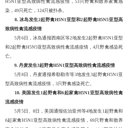
H5N1
亚型高致病性禽流感疫情，
53
只野禽和散养家禽感
染，
49
只死亡，
124
只被扑杀
。
8
.
冰岛
发生
2
起野禽
H5N1
亚型
和
2
起野禽
H5N5
亚型
高
致病性禽流感疫情
5
月
6
日，冰岛通报西南区等
2
地发生
2
起野禽
H5N1
亚型
和
2
起野禽
H5N5
亚型高致病性禽流感疫情，
4
只野禽感染死
亡
。
9
.
丹麦
发生
3
起野禽
H5N1
亚型高致病性禽流感疫情
5
月
8
日，丹麦通报希勒勒市等
3
地发生
3
起野禽
H5N1
亚
型高致病性禽流感疫情，
3
只野禽感染死亡
。
10
.
美国
发生
1
起野禽和
6
起
家禽
H5N1
亚型高致病性禽
流感疫情
5
月
5
日、
8
日，美国通报佐治亚州等
4
地发生
1
起野禽和
6
起家禽
H5N1
亚型高致病性禽流感疫情，
69
只野禽和散养