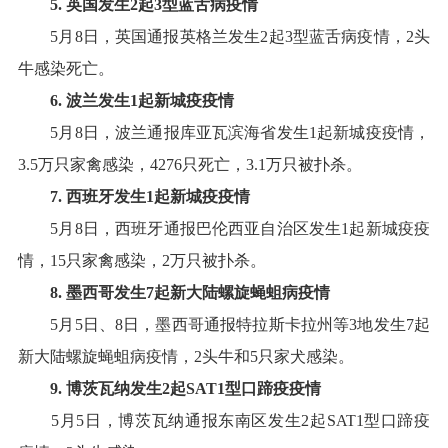
5
.
英国
发生
2
起
3
型蓝舌病
疫情
5
月
8
日，英国通报英格兰发生
2
起
3
型蓝舌病疫情
，
2
头
牛感染死亡
。
6
.
波兰
发生
1
起
新城疫
疫情
5
月
8
日，波兰通报库亚瓦滨海省发生
1
起新城疫疫情
，
3.5
万只家禽感染，
4276
只死亡，
3.1
万只被扑杀
。
7
.
西班牙
发生
1
起
新城疫
疫情
5
月
8
日，西班牙通报巴伦西亚自治区发生
1
起新城疫疫
情
，
15
只家禽感染，
2
万只被扑杀
。
8
.
墨西哥
发生
7
起
新大陆螺旋蝇蛆病
疫情
5
月
5
日、
8
日，墨西哥通报特拉斯卡拉州等
3
地发生
7
起
新大陆螺旋蝇蛆病疫情，
2
头牛和
5
只家犬感染
。
9
.
博茨瓦纳
发生
2
起
SAT
1
型口蹄疫疫情
5
月
5
日，博茨瓦纳通报东南区发生
2
起
SAT1
型口蹄疫