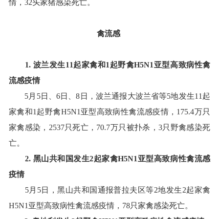
情
，
32
头家猪感染死亡
。
禽流感
1.
波兰
发生
11
起家禽和
1
起野禽
H5N1
亚型高致病性禽
流感疫情
5
月
5
日、
6
日、
8
日，波兰通报大波兰省等
5
地发生
11
起
家禽和
1
起野禽
H5N1
亚型高致病性禽流感疫情
，
175.4
万只
家禽感染，
2537
只死亡，
70.7
万只被扑杀，
3
只野禽感染死
亡
。
2
.
黑山共和国
发生
2
起
家
禽
H5N1
亚型高致病性禽流感
疫情
5
月
5
日，黑山共和国通报普拉夫区等
2
地发生
2
起家禽
H5N1
亚型高致病性禽流感疫情，
78
只家禽感染死亡
。