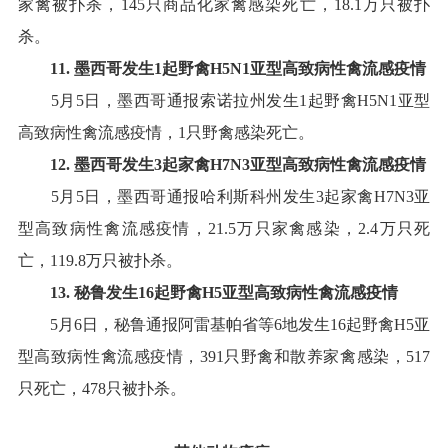
家禽被扑杀，
145
只商品化家禽感染死亡，
18.1
万只被扑
杀
。
11
.
墨西哥
发生
1
起
野
禽
H5N
1
亚型高致病性禽流感疫情
5
月
5
日，墨西哥通报索诺拉州发生
1
起野禽
H5N1
亚型
高致病性禽流感疫情，
1
只野禽感染死亡
。
1
2
.
墨西哥
发生
3
起
家
禽
H
7
N
3
亚型高致病性禽流感疫情
5
月
5
日，墨西哥通报哈利斯科州发生
3
起家禽
H7N3
亚
型高致病性禽流感疫情，
21.5
万只家禽感染，
2.4
万只死
亡，
119.8
万只被扑杀
。
1
3
.
秘鲁
发生
16
起
野
禽
H5
亚型高致病性禽流感疫情
5
月
6
日，秘鲁通报阿雷基帕省等
6
地发生
16
起野禽
H5
亚
型高致病性禽流感疫情，
391
只野禽和散养家禽感染，
517
只死亡，
478
只被扑杀
。