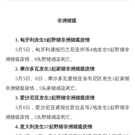
非洲猪瘟
1.
匈牙利
发生
9
起野猪非洲猪瘟疫情
5
月
5
日，匈牙利通报巴兰尼亚州等
4
地发生
9
起野猪非
洲猪瘟疫情
，
9
头野猪感染死亡
。
2.
摩尔多瓦
发生
2
起
家
猪非洲猪瘟疫情
5
月
5
日、
8
日，摩尔多瓦通报亚洛韦尼区发生
2
起家猪
非洲猪瘟疫情
，
5
头家猪感染死亡
。
3.
爱沙尼亚
发生
2
起野猪非洲猪瘟疫情
5
月
6
日，爱沙尼亚通报拉普拉县等
2
地发生
2
起野猪非
洲猪瘟疫情
，
2
头野猪感染死亡
。
4
.
意大利
发生
57
起野猪非洲猪瘟疫情