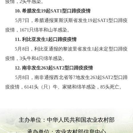
疫情
，
2
头牛感染
。
10
.
希腊
发生
19
起
SAT1
型口蹄疫疫情
5
月
7
日，希腊通报莱斯沃斯省发生
19
起
SAT1
型口蹄疫
疫情
，
1671
只绵羊和山羊感染
。
11
.
利比亚
发生
1
起口蹄疫疫情
5
月
8
日，利比亚通报的黎波里省发生
1
起未定型口蹄疫
疫情
，
3
头牛和
4
只绵羊感染
。
12
.
南非
发生
263
起
SAT
2
型口蹄疫疫情
5
月
8
日，南非通报西北省等
7
地发生
263
起
SAT2
型口蹄
疫疫情
，
6141
头（只）牛、家猪和绵羊感染，
85
头死亡
。
主办单位：中华人民共和国农业农村部
承办单位：农业农村部信息中心