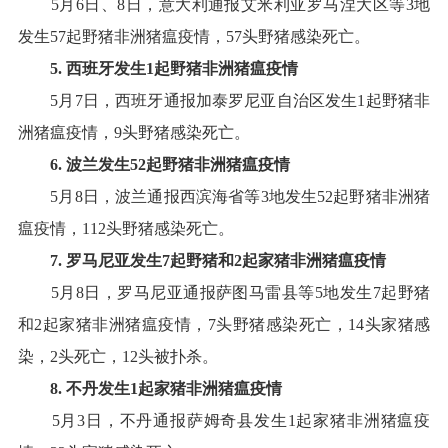
5
月
6
日、
8
日，意大利通报艾米利亚罗马涅大区等
3
地
发生
57
起野猪非洲猪瘟疫情
，
57
头野猪感染死亡
。
5
.
西班牙
发生
1
起野猪非洲猪瘟疫情
5
月
7
日，西班牙通报加泰罗尼亚自治区发生
1
起野猪非
洲猪瘟疫情
，
9
头野猪感染死亡
。
6
.
波兰
发生
52
起野猪非洲猪瘟疫情
5
月
8
日，波兰通报西滨海省等
3
地发生
52
起野猪非洲猪
瘟疫情
，
112
头野猪感染死亡
。
7
.
罗马尼亚
发生
7
起野猪和
2
起家猪
非洲猪瘟疫情
5
月
8
日，罗马尼亚通报萨图马雷县等
5
地发生
7
起野猪
和
2
起家猪非洲猪瘟疫情
，
7
头野猪感染死亡，
14
头家猪感
染，
2
头死亡，
12
头被扑杀
。
8
.
不丹
发生
1
起
家
猪非洲猪瘟疫情
5
月
3
日，不丹通报萨姆奇县发生
1
起家猪非洲猪瘟疫