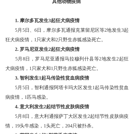
其他动物疫病
1.
摩尔多瓦
发生
3
起
狂犬病
疫情
5
月
5
日、
6
日，摩尔多瓦通报克莱留尼区等
2
地发生
3
起
狂犬病疫情
，
1
只家犬和
2
只野生赤狐感染死亡
。
2
.
罗马尼亚
发生
2
起
狂犬病
疫情
5
月
8
日，罗马尼亚通报马拉穆列什县等
2
地发生
2
起狂
犬病疫情
，
1
只家犬和
1
只野生赤狐感染死亡
。
3
.
智利
发生
1
起
马传染性贫血病
疫情
5
月
5
日，智利通报阿塔卡玛大区发生
1
起马传染性贫血
病疫情，
1
匹马感染
。
4
.
意大利
发生
2
起
结节性皮肤病
疫情
5
月
8
日，意大利通报萨丁大区发生
2
起结节性皮肤病疫
情
，
19
头牛感染，
1
头死亡，
204
只被扑杀
。