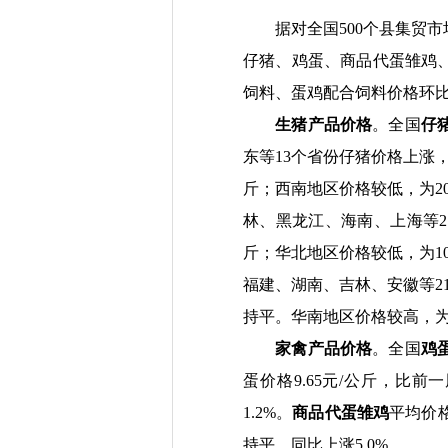
据对
全国
500
个
县集贸市
仔猪、鸡蛋、商品代蛋雏鸡
饲料、蛋鸡配合饲料价格环
生猪产品价格
。全国
仔
东等
13
个省份仔猪价格上涨
斤；西南地区价格较低，为
2
林、黑龙江、海南、上海等
2
斤；华北地区价格较低，为
1
福建、湖南、吉林、安徽等
2
持平。华南地区价格较高，
家禽产品价格
。全国
鸡
蛋价格
9.65
元
/
公斤，比前一
1.2%
。
商品代蛋雏鸡
平均价
持平，同比上涨
5.0%
。