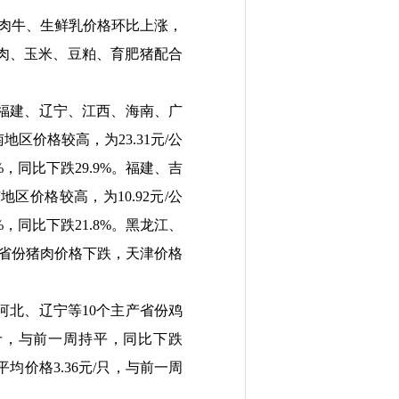
肉牛
、生鲜乳价格环比上涨，
肉、玉米、豆粕、育肥猪配合
福建、辽宁、江西、海南、广
南地区价格较高，为
23.31
元
/
公
%
，同比下跌
29.9%
。福建、吉
东地区价格较高，为
10.92
元
/
公
%
，同比下跌
21.8%
。黑龙江、
省份猪肉价格下跌，天津价格
河北、辽宁等
10
个主产省份鸡
斤，与前一周持平，同比下跌
平均价格
3.36
元
/
只，与前一周