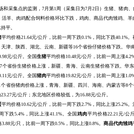
场和采集点的监测，
7
月第
1
周（采集日为
7
月
2
日）生猪、猪肉、
、活羊、肉鸡配合饲料价格环比下跌，鸡肉、商品代肉雏鸡、羊
比持平。
猪
平均价格
21.64
元
/
公斤，比前一周下跌
0.1%
，同比下跌
40.1%
。
，天津、陕西、湖北、云南、新疆等
16
个省份仔猪价格下跌。华
0.98
元
/
公斤。全国
生猪
平均价格
10.48
元
/
公斤，比前一周上涨
4.2
7
个省份生猪价格上涨，新疆、青海、云南生猪价格下跌。华
0.11
元
/
公斤。全国
猪肉
平均价格
19.82
元
/
公斤，比前一周上涨
1.0
1
个省份猪肉价格上涨，青海、新疆、四川、海南、内蒙古等
8
个
为
23.27
元
/
公斤；东北地区价格较低，为
16.88
元
/
公斤。
蛋
平均价格
10.62
元
/
公斤，比前一周下跌
2.7%
，同比上涨
25.2%
。
周下跌
5.4%
，同比上涨
41.1%
。全国
鸡肉
平均价格
22.21
元
/
公
格
3.88
元
/
只，比前一周下跌
0.5%
，同比上涨
0.8%
。
商品代肉雏鸡