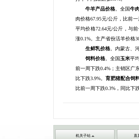
牛羊产品价格
。全国
牛
肉价格
67.95
元
/
公斤，比前一
平均价格
72.64
元
/
公斤，与前
涨
0.1%
。主产省份活羊价格
3
生鲜乳价格
。
内蒙古、
饲料价格
。全国
玉米
平
前一周下跌
0.4%
；主销区广
比下跌
3.9%
。
育肥猪配合饲
比前一周下跌
0.3%
，同比下
机关子站
直