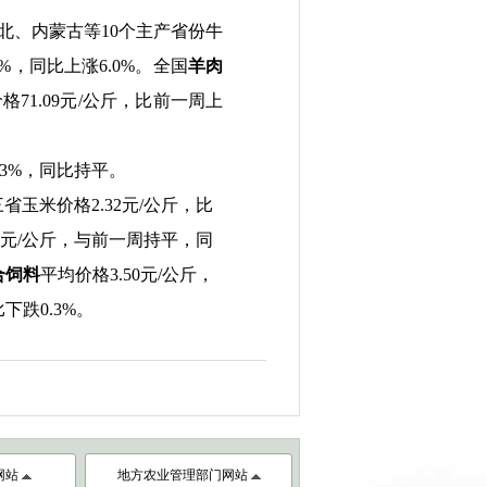
北、内蒙古等
10
个主产省份牛
%
，同比上涨
6.0
%
。全国
羊肉
价格
71.09
元
/
公斤，比前一周上
.3%
，同比持平。
三省玉米价格
2.32
元
/
公斤，比
元
/
公斤，与前一周持平，同
合饲料
平均价格
3.50
元
/
公斤，
比下跌
0.3%
。
网站
地方农业管理部门网站