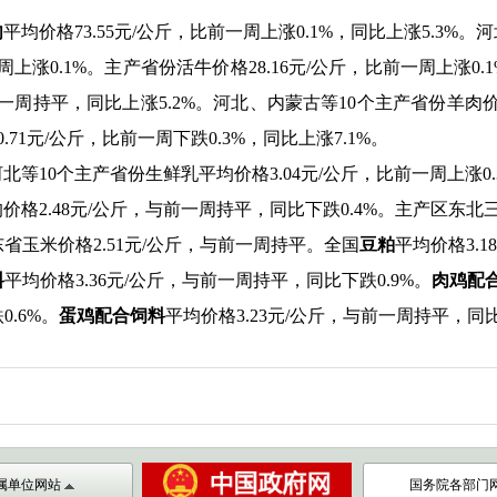
肉
平均价格
73.55
元
/
公斤，比前一周上涨
0.1%
，同比上涨
5.3%
。河
周上涨
0.1%
。主产省份活牛价格
28.1
6
元
/
公斤，比前一周上涨
0.
1
一周持平，同比上涨
5.2%
。河北、内蒙古等
10
个主产省份羊肉
0.
71
元
/
公斤，
比
前一周下跌
0.
3
%
，同比上涨
7.1%
。
河北等
10
个主产省份生鲜乳平均价格
3.04
元
/
公斤，比前一周上涨
0
均价格
2.48
元
/
公斤，与前一周持平，同比下跌
0.4%
。主产区东北
东省玉米价格
2.51
元
/
公斤，与前一周持平。全国
豆粕
平均价格
3.18
料
平均价格
3.36
元
/
公斤，与前一周持平，同比下跌
0.9%
。
肉鸡配
跌
0.6%
。
蛋鸡配合饲料
平均价格
3.23
元
/
公斤，与前一周持平，同
属单位网站
国务院各部门