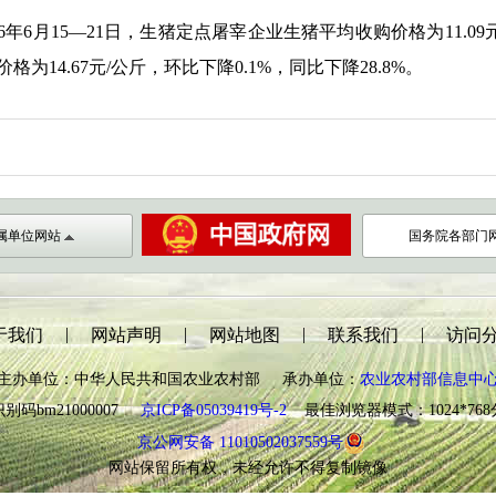
6
年
6
月
15
—
21
日
，
生猪
定点屠宰企业
生猪
平均收购价格为
11.09
价格为
14.67
元
/
公斤，环比下降
0.1%
，同比下降
28.8%
。
属单位网站
国务院各部门
|
|
|
|
于我们
网站声明
网站地图
联系我们
访问
主办单位：中华人民共和国农业农村部 承办单位：
农业农村部信息中
别码bm21000007
京ICP备05039419号-2
最佳浏览器模式：1024*76
京公网安备 11010502037559号
网站保留所有权，未经允许不得复制镜像