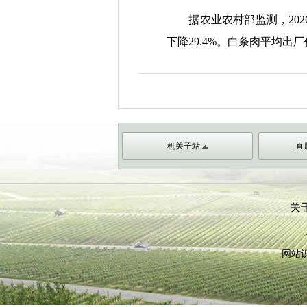
据农业农村部监测，
202
下降
29.4%
。白条肉平均出厂
机关子站
直
关
网站识