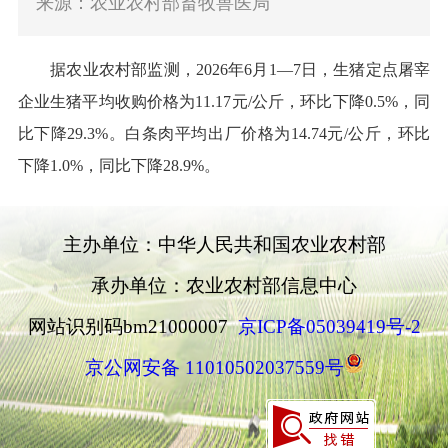
来源：农业农村部畜牧兽医局
据农业农村部监测，
202
6
年
6
月
1
—
7
日
，
生猪
定点屠宰
企业
生猪
平均收购价格为
11.17
元
/
公斤，环比下降
0.5%
，同
比下降
29.3%
。白条肉平均出厂价格为
14.74
元
/
公斤，环比
下降
1.0%
，同比下降
28.9%
。
主办单位：中华人民共和国农业农村部
承办单位：农业农村部信息中心
网站识别码bm21000007
京ICP备05039419号-2
京公网安备 11010502037559号