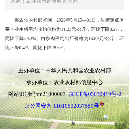
来源：农业农村部畜牧兽医局
据农业农村部监测，
202
6
年
5
月
25
—
31
日
，
生猪
定点屠
宰企业
生猪
平均收购价格为
11.23
元
/
公斤，环比下降
0.2%
，
同比下降
29.3%
。白条肉平均出厂价格为
14.89
元
/
公斤，环
比下降
0.4%
，同比下降
28.6%
。
主办单位：中华人民共和国农业农村部
承办单位：农业农村部信息中心
网站识别码bm21000007
京ICP备05039419号-2
京公网安备 11010502037559号