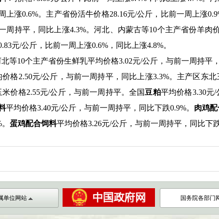
周上涨
0.6%
。主产省份活牛价格
28.16
元
/
公斤，比前一周上涨
0.
一周持平，同比上涨
4.3%
。河北、内蒙古等
10
个主产省份羊肉
0.83
元
/
公斤，比前一周上涨
0.6%
，同比上涨
4.8%
。
河北等
10
个主产省份生鲜乳平均价格
3.02
元
/
公斤，与前一周持平
均价格
2.50
元
/
公斤，与前一周持平，同比上涨
3.3%
。主产区东北
玉米价格
2.55
元
/
公斤，与前一周持平。全国
豆粕
平均价格
3.30
元
/
料
平均价格
3.40
元
/
公斤，与前一周持平，同比下跌
0.9%
。
肉鸡配
%
。
蛋鸡配合饲料
平均价格
3.26
元
/
公斤，与前一周持平，同比下
属单位网站
国务院各部门