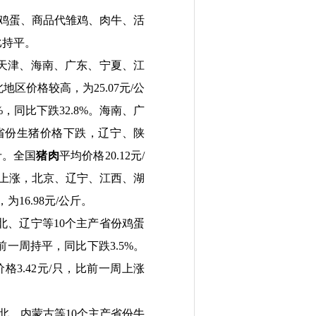
鸡蛋、商品代雏鸡、
肉牛
、活
比持平。
天津、海南、广东、宁夏、江
北地区价格较高，为
25.07
元
/
公
%
，同比下跌
32.8%
。海南、广
省份生猪价格下跌，辽宁、陕
斤。全国
猪肉
平均价格
20.12
元
/
上涨，北京、辽宁、江西、湖
，为
16.98
元
/
公斤。
北、辽宁等
10
个主产省份鸡蛋
前一周持平，同比下跌
3.5%
。
价格
3.42
元
/
只，比前一周上涨
北、内蒙古等
10
个主产省份牛