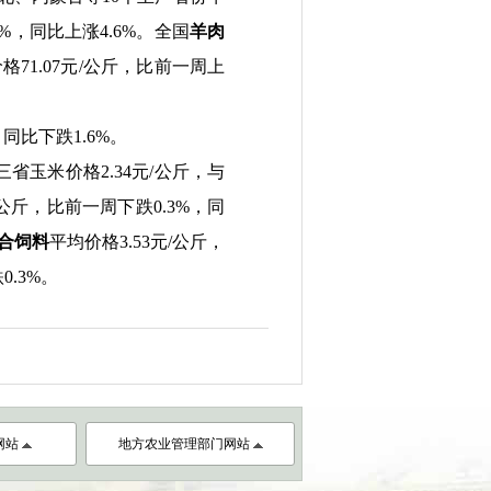
9%
，同比上涨
4.6%
。全国
羊肉
价格
71.07
元
/
公斤，比前一周上
，同比下跌
1.6%
。
三省玉米价格
2.34
元
/
公斤，与
公斤，比前一周下跌
0.3%
，同
合饲料
平均价格
3.53
元
/
公斤，
跌
0.3%
。
网站
地方农业管理部门网站