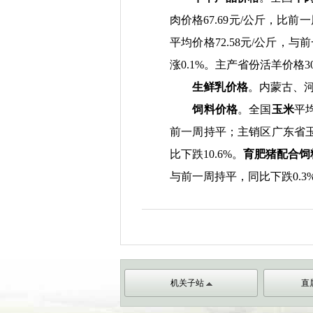
肉价格
67.69
元
/
公斤，比前一
平均价格
72.58
元
/
公斤，与前
涨
0.1%
。主产省份活羊价格
3
生鲜乳价格
。
内蒙古、
饲料价格
。全国
玉米
平
前一周持平；主销区广东省
比下跌
10.6%
。
育肥猪配合饲
与前一周持平，同比下跌
0.3
机关子站
直