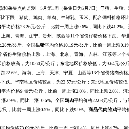
场和采集点的监测，
5
月第
1
周（采集日为
5
月
7
日）
仔猪、
生猪、
环比下跌，猪肉、鸡肉、
羊肉、
生鲜乳、玉米、配合饲料价格环
猪
平均价格
23.26
元
/
公斤，比前一周上涨
0.6%
，同比下跌
41.2%
。
，上海、青海、辽宁、贵州、陕西等
11
个省份仔猪价格下跌。华
2.28
元
/
公斤。全国
生猪
平均价格
10.19
元
/
公斤，比前一周上涨
0.1
个省份生猪价格上涨，上海、北京、青海、吉林、江苏等
14
个
区价格较高，为
10.60
元
/
公斤；东北地区价格较低，为
9.64
元
/
公
下跌
22.6%
。海南、上海、天津、宁夏、山西等
13
个省份猪肉价格
格下跌。华南地区价格较高，为
22.57
元
/
公斤；东北地区价格较低
蛋
平均价格
9.49
元
/
公斤，比前一周上涨
2.0%
，同比上涨
2.0%
。河
上涨
2.9%
，同比上涨
10.6%
。全国
鸡肉
平均价格
22.08
元
/
公斤，与
元
/
只，比前一周上涨
0.5%
，同比下跌
9.9%
。
商品代肉雏鸡
平均
肉
平均价格
73.09
元
/
公斤，比前一周上涨
0.4%
，同比上涨
4.7%
。河