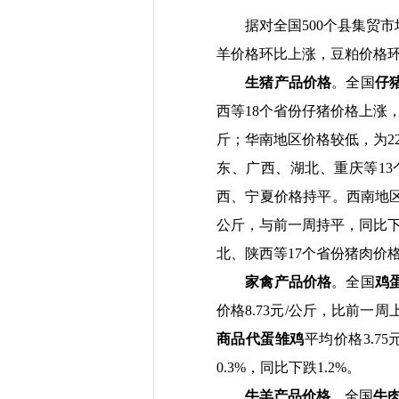
据对
全国
500
个
县集贸市
羊价格环比上涨，豆粕价格
生猪产品价格
。全国
仔
西等
18
个省份仔猪价格上涨
斤；华南地区价格较低，为
2
东、广西、湖北、重庆等
13
西、宁夏价格持平。西南地
公斤，与前一周持平，同比
北、陕西等
17
个省份猪肉价
家禽产品价格
。全国
鸡
价格
8.73
元
/
公斤，比前一周
商品代蛋雏鸡
平均价格
3.75
0.3%
，同比下跌
1.2%
。
牛羊产品价格
。全国
牛