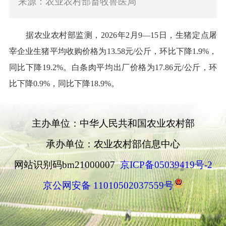
来源：农业农村部畜牧兽医局
据农业农村部监测，
202
6
年
2
月
9
—
15
日
，
生猪
定点屠
宰企业
生猪
平均收购价格为
13.58
元
/
公斤，环比下降
1.9%
，
同比下降
19.2%
。白条肉平均出厂价格为
17.86
元
/
公斤，环
比下降
0.9%
，同比下降
18.9%
。
主办单位：中华人民共和国农业农村部
承办单位：农业农村部信息中心
网站识别码bm21000007
京ICP备05039419号-2
京公网安备 11010502037559号