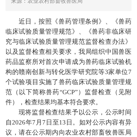
来源：农业农村部畜牧兽医局
近日，
按照《兽药管理条例》、《兽药
临床试验质量管理规范》、《兽药非临床研
究与临床试验质量管理规范监督检查办法》
以及监督检查相关要求，我局组织中国兽医
药品监察所对首次申请成为兽药临床试验机
构的赣南创新与转化医学研究院等
3
家单位
7
个试验项目实施了兽药临床试验质量管理规
范（以下简称兽药“
GCP
”）监督检查（见附
件），检查结果均基本符合要求。
现将监督检查结果予以公示，公示时间
自
2026
年
7
月
7
日至
13
日。如对公示内容有异
议，请在公示期内向农业农村部畜牧兽医局