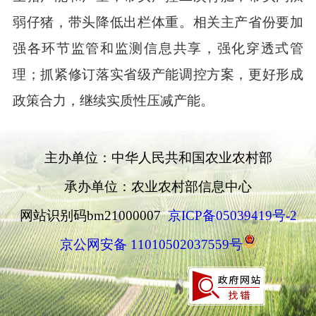
弱仔猪
，
带头降低出栏体重
。相关主产省份要加
强各环节监管和监测信息共享，
强化
穿透式管
理；抓紧修订
落实
省级产能调控方案，更好形成
政策合力，继续实质性压减产能
。
主办单位：中华人民共和国农业农村部
承办单位：农业农村部信息中心
网站识别码bm21000007
京ICP备05039419号-2
京公网安备 11010502037559号