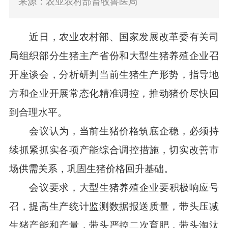
来源：农业农村部畜牧兽医局
近日，农业农村部、国家发展改革委有关司
局组织
部分
生猪主产省份和大型生猪养殖企业召
开座谈会，分析研判当前生猪生产形势，
指导地
方和企业开展常态化精准调控
，
推动猪价尽快回
到合理水平。
会议认为，当前生猪价格筑底企稳，必须
持
续
抓紧
抓
实各项产能综合调控措施，切实改善市
场供需关系
，巩固生猪价格回升基础
。
会
议要求，
大型
生猪养殖企业要
积极响应号
召，
提高生产统计监测数据报送质量，
带头
压
减
生猪产能和产量
，
带头严控二次育肥，
带头淘汰