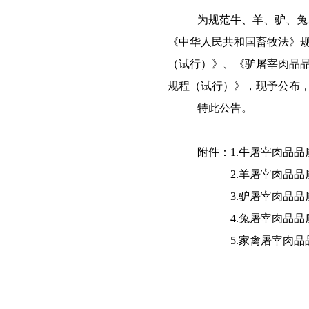
为规范牛、羊、驴、兔
《中华人民共和国畜牧法》
（试行）》、《驴屠宰肉品
规程（试行）》，现予公布
特此公告。
附件：
1.
牛屠宰肉品品
2.
羊屠宰肉品品
3.
驴屠宰肉品品
4.
兔屠宰肉品品
5.
家禽
屠宰肉品