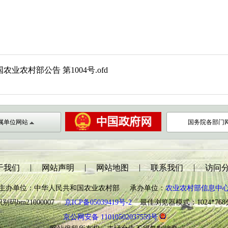
业农村部公告 第1004号.ofd
属单位网站
国务院各部门
|
|
|
|
于我们
网站声明
网站地图
联系我们
访问
主办单位：中华人民共和国农业农村部 承办单位：
农业农村部信息中
别码bm21000007
京ICP备05039419号-2
最佳浏览器模式：1024*76
京公网安备 11010502037559号